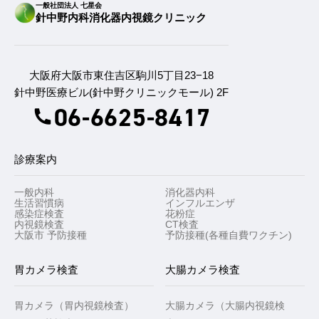
一般社団法人 七星会
針中野内科消化器内視鏡クリニック
大阪府大阪市東住吉区駒川5丁目23−18
針中野医療ビル(針中野クリニックモール) 2F
06-6625-8417
診療案内
一般内科
消化器内科
生活習慣病
インフルエンザ
感染症検査
花粉症
内視鏡検査
CT検査
大阪市 予防接種
予防接種(各種自費ワクチン)
胃カメラ検査
大腸カメラ検査
胃カメラ（胃内視鏡検査）
大腸カメラ（大腸内視鏡検