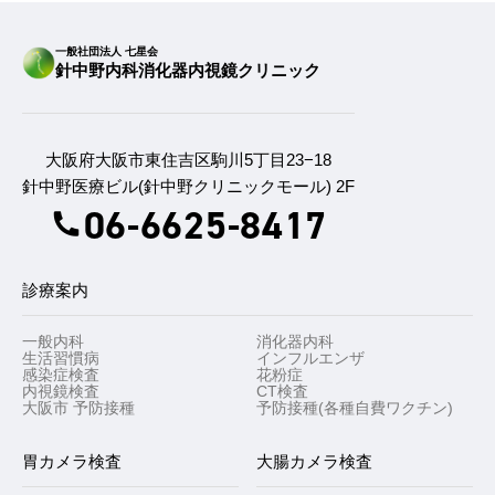
一般社団法人 七星会
針中野内科消化器内視鏡クリニック
大阪府大阪市東住吉区駒川5丁目23−18
針中野医療ビル(針中野クリニックモール) 2F
06-6625-8417
診療案内
一般内科
消化器内科
生活習慣病
インフルエンザ
感染症検査
花粉症
内視鏡検査
CT検査
大阪市 予防接種
予防接種(各種自費ワクチン)
胃カメラ検査
大腸カメラ検査