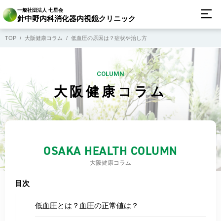
一般社団法人 七星会
針中野内科消化器内視鏡クリニック
TOP
大阪健康コラム
低血圧の原因は？症状や治し方
COLUMN
大阪健康コラム
OSAKA HEALTH COLUMN
大阪健康コラム
目次
低血圧とは？血圧の正常値は？