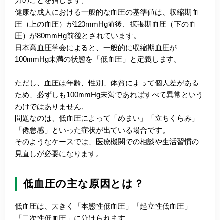
力のことを指します。
健康な成人における一般的な血圧の基準値は、収縮期血
圧（上の血圧）が120mmHg前後、拡張期血圧（下の血
圧）が80mmHg前後とされています。
日本高血圧学会によると、一般的に収縮期血圧が
100mmHg未満の状態を「低血圧」と定義します。
ただし、血圧は年齢、性別、体質によって個人差がある
ため、必ずしも100mmHg未満であればすべて異常という
わけではありません。
問題なのは、低血圧によって「めまい」「立ちくらみ」
「倦怠感」といった症状が出ている場合です。
そのようなケースでは、医療機関での相談や生活習慣の
見直しが必要になります。
低血圧の主な原因とは？
低血圧は、大きく「本態性低血圧」「起立性低血圧」
「二次性低血圧」に分けられます。